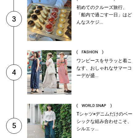
初めてのクルーズ旅行、
「船内で過ごす一日」はど
3
んなスケジ...
( FASHION )
ワンピースをサラッと着こ
なす、おしゃれなサマーコ
4
ーデが盛...
( WORLD SNAP )
Tシャツ×デニムだけのベー
シックな組み合わせこそ、
5
シルエッ...