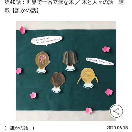
第40話：世界で一番立派な木 ／ 木と人々の話 連
載【誰かの話】
( 誰かの話 )
2020.06.18