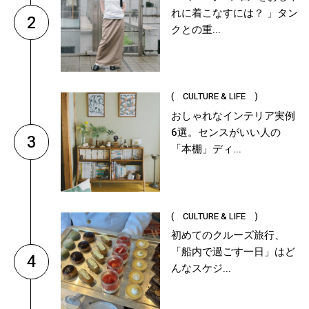
れに着こなすには？ 」タン
2
クとの重...
( CULTURE & LIFE )
おしゃれなインテリア実例
6選。センスがいい人の
3
「本棚」ディ...
( CULTURE & LIFE )
初めてのクルーズ旅行、
「船内で過ごす一日」はど
4
んなスケジ...