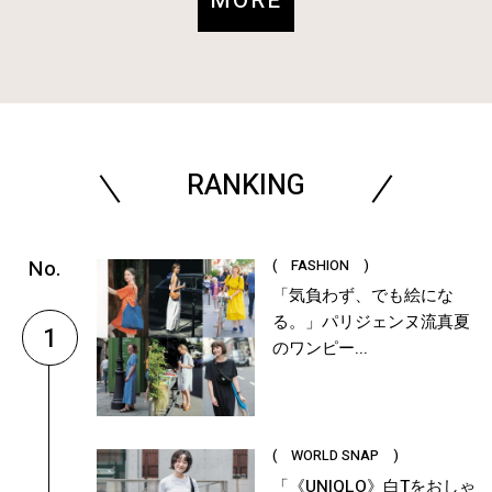
MORE
RANKING
( FASHION )
「気負わず、でも絵にな
る。」パリジェンヌ流真夏
1
のワンピー...
( WORLD SNAP )
「《UNIQLO》白Tをおしゃ