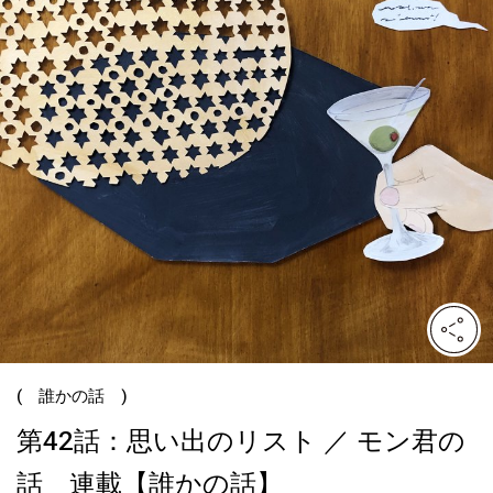
( 誰かの話 )
第42話：思い出のリスト ／ モン君の
話 連載【誰かの話】