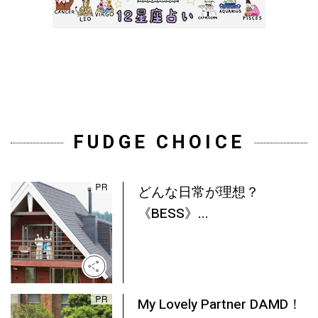
FUDGE CHOICE
どんな日常が理想？
《BESS》...
My Lovely Partner DAMD！