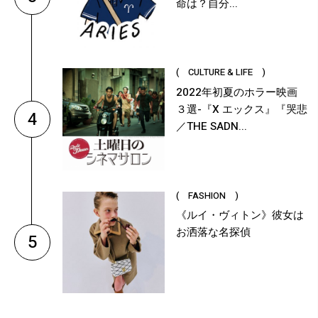
命は？自分...
( CULTURE & LIFE )
2022年初夏のホラー映画
３選-『X エックス』『哭悲
4
／THE SADN...
( FASHION )
《ルイ・ヴィトン》彼女は
お洒落な名探偵
5