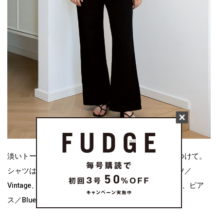
淡いトーンのトップスは黒で引き締めて メリハリをつけて。
シャツは片裾のみタッ クインして個性を演出。シャツ／
Vintage、パンツ／Acne Studios、ミニ バッグ／BOYY、ピア
ス／Blue Billie