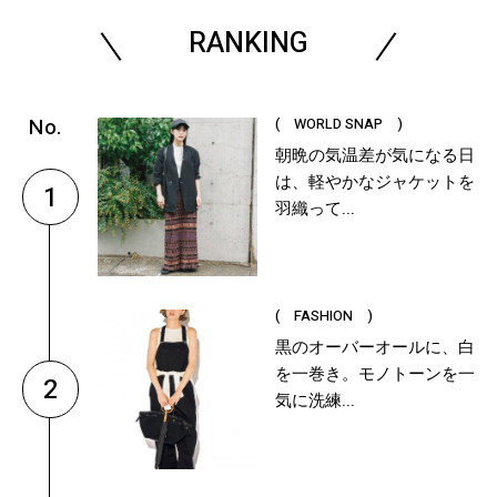
RANKING
( WORLD SNAP )
朝晩の気温差が気になる日
は、軽やかなジャケットを
1
羽織って...
( FASHION )
黒のオーバーオールに、白
を一巻き。モノトーンを一
2
気に洗練...