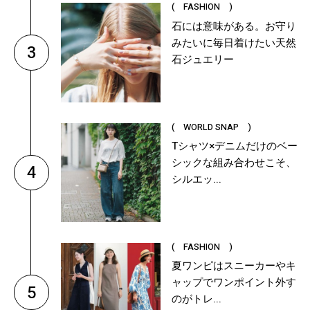
( FASHION )
石には意味がある。お守り
みたいに毎日着けたい天然
3
石ジュエリー
( WORLD SNAP )
Tシャツ×デニムだけのベー
シックな組み合わせこそ、
4
シルエッ...
( FASHION )
夏ワンピはスニーカーやキ
ャップでワンポイント外す
5
のがトレ...