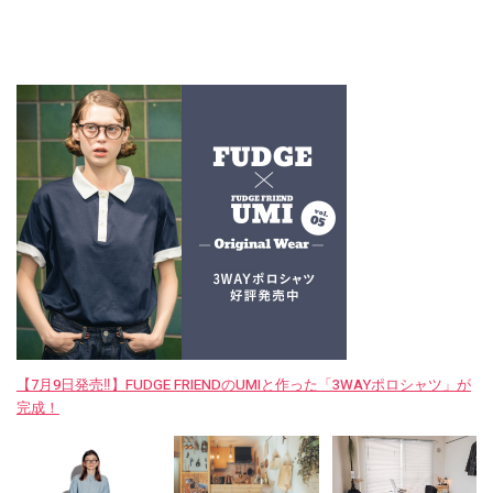
【7月9日発売‼︎】FUDGE FRIENDのUMIと作った「3WAYポロシャツ」が
完成！