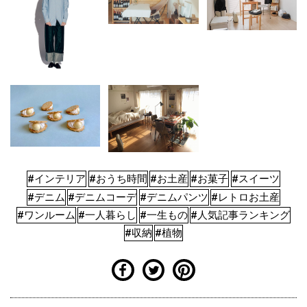
#インテリア
#おうち時間
#お土産
#お菓子
#スイーツ
#デニム
#デニムコーデ
#デニムパンツ
#レトロお土産
#ワンルーム
#一人暮らし
#一生もの
#人気記事ランキング
#収納
#植物