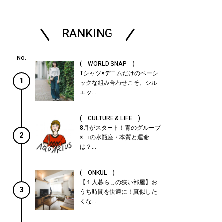
RANKING
( WORLD SNAP )
Tシャツ×デニムだけのベーシ
1
ックな組み合わせこそ、シル
エッ...
( CULTURE & LIFE )
8月がスタート！青のグループ
2
× □ の水瓶座・本質と運命
は？...
( ONKUL )
【１人暮らしの狭い部屋】お
3
うち時間を快適に！真似した
くな...