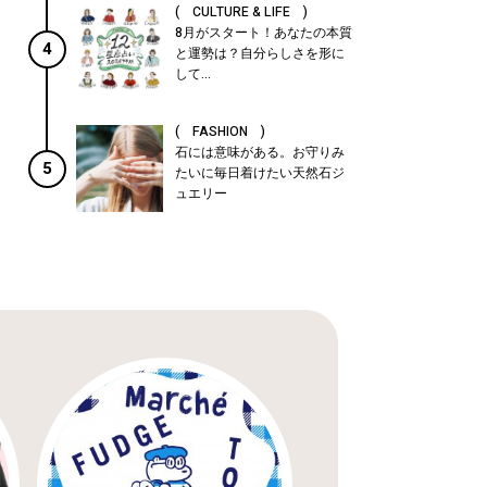
( CULTURE & LIFE )
8月がスタート！あなたの本質
4
と運勢は？自分らしさを形に
して...
( FASHION )
石には意味がある。お守りみ
5
たいに毎日着けたい天然石ジ
ュエリー