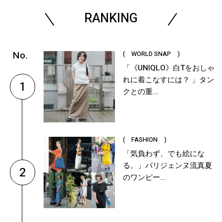
RANKING
( WORLD SNAP )
「《UNIQLO》白Tをおしゃ
れに着こなすには？ 」タン
1
クとの重...
( FASHION )
「気負わず、でも絵にな
る。」パリジェンヌ流真夏
2
のワンピー...