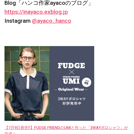
Blog「ハンコ作家ayacoのブログ」
https://inayaco.exblog.jp
Instagram
@ayaco_hanco
【7月9日発売‼︎】FUDGE FRIENDのUMIと作った「3WAYポロシャツ」が
完成！