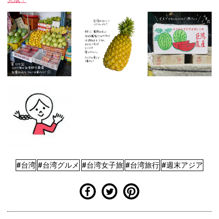
#台湾
#台湾グルメ
#台湾女子旅
#台湾旅行
#週末アジア