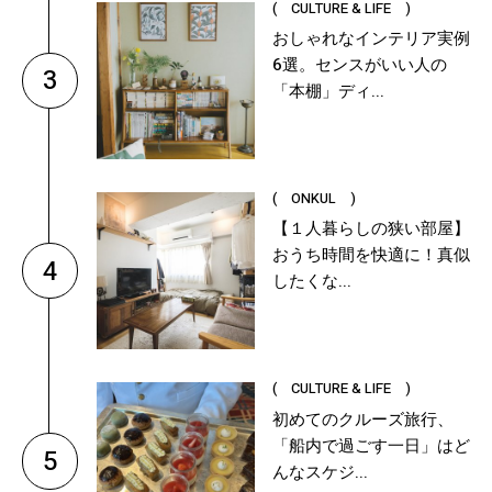
( CULTURE & LIFE )
おしゃれなインテリア実例
6選。センスがいい人の
3
「本棚」ディ...
( ONKUL )
【１人暮らしの狭い部屋】
おうち時間を快適に！真似
4
したくな...
( CULTURE & LIFE )
初めてのクルーズ旅行、
「船内で過ごす一日」はど
5
んなスケジ...