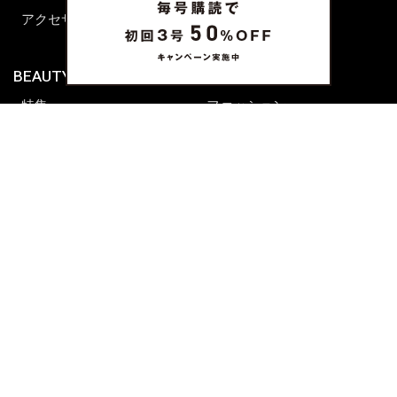
アクセサリー
BEAUTY & HAIR
FUDGENA
特集
ファッション
ビューティーニュース
ビューティー
ヘアレシピ ストーリーズ
レシピ
メイクアップティップス
ライフスタイル
海外生活
CULTURE & LIFE
カルチャー
ライフスタイル
フード&ドリンク
コラム
週末アジア