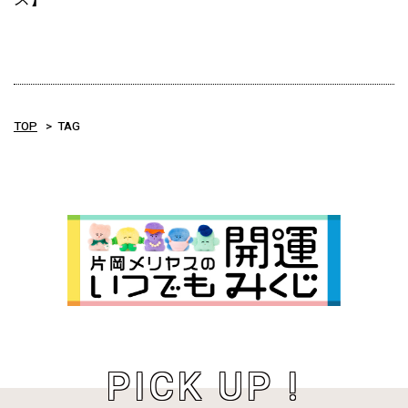
TOP
TAG
PICK UP !