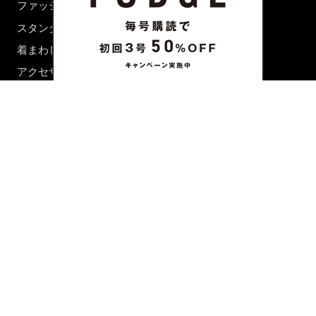
ファッション用語辞典
スタンダード
着まわし7days
アクセサリー
BEAUTY & HAIR
FUDGENA
特集
ファッション
ビューティーニュース
ビューティー
ヘアレシピ ストーリーズ
レシピ
メイクアップティップス
ライフスタイル
海外生活
CULTURE & LIFE
カルチャー
ライフスタイル