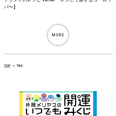
パ〜】
MORE
TOP
TAG