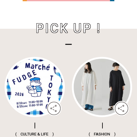
PICK UP !
( CULTURE & LIFE )
( FASHION )