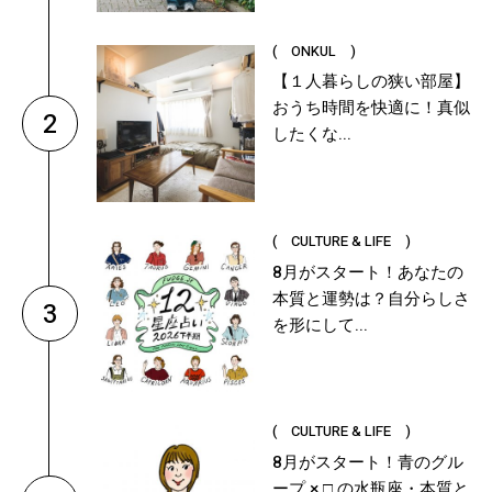
( ONKUL )
【１人暮らしの狭い部屋】
おうち時間を快適に！真似
2
したくな...
( CULTURE & LIFE )
8月がスタート！あなたの
本質と運勢は？自分らしさ
3
を形にして...
( CULTURE & LIFE )
8月がスタート！青のグル
ープ × □ の水瓶座・本質と