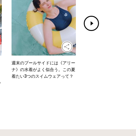
週末のプールサイドには《アリー
水洗いもできる！《グッド
ナ》の水着がよく似合う。この夏
ズ イッセイ ミヤケ》のニ
着たい3つのスイムウェアって？
ッグ「MOKKO KNOT」
ラ
よう。