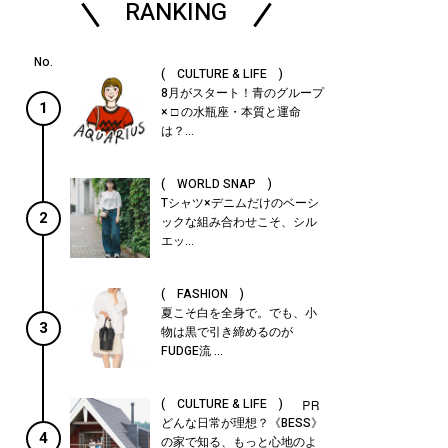
RANKING
( CULTURE & LIFE )
8月がスタート！青のグループ
1
× □ の水瓶座・本質と運命
は？...
( WORLD SNAP )
Tシャツ×デニムだけのベーシ
2
ックな組み合わせこそ、シル
エッ...
( FASHION )
夏こそ白を全身で。でも、小
3
物は黒で引き締めるのが
FUDGE流 ...
( CULTURE & LIFE )
どんな日常が理想？《BESS》
4
の家で知る、もっと心地のよ