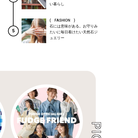
い暮らし
( FASHION )
石には意味がある。お守りみ
5
たいに毎日着けたい天然石ジ
ュエリー