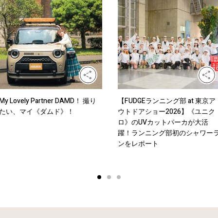
My Lovely Partner DAMD！ 撮り
【FUDGEランニング部 at 東京ア
たい、マイ《ダムド》！
ウトドアショー2026】《ユニク
ロ》のUVカットパーカが大活
躍！ランニング部初のシャワー
ンをレポート
1
2
3