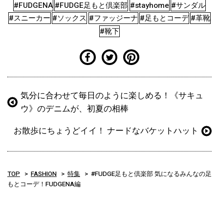
#FUDGENA
#FUDGE足もと倶楽部
#stayhome
#サンダル
#スニーカー
#ソックス
#ファッジーナ
#足もとコーデ
#革靴
#靴下
気分に合わせて毎日のように楽しめる！《サキュ
ウ》のデニムが、初夏の相棒
お散歩にちょうどイイ！ ナードなバケットハット
TOP
FASHION
特集
#FUDGE足もと倶楽部 気になるみんなの足
もとコーデ！FUDGENA編