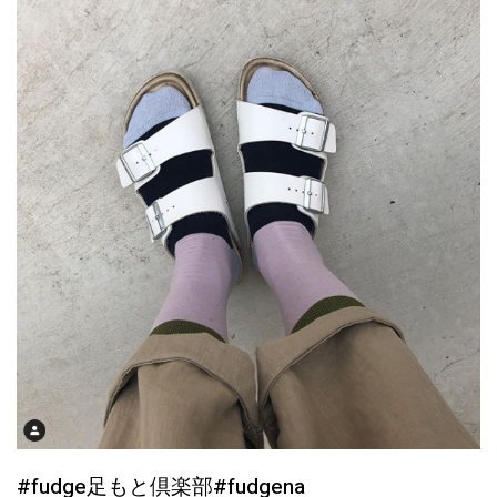
#fudge足もと倶楽部#fudgena