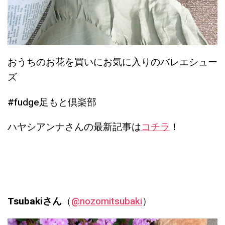
おうちのお花を買いにお気に入りのバレエシュー
ズ
#fudge足もと倶楽部
ハヤシアンナさんの最新記事は
コチラ
！
Tsubakiさん
（
@nozomitsubaki
）