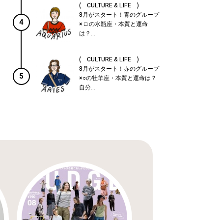
( CULTURE & LIFE )
8月がスタート！青のグループ
4
× □ の水瓶座・本質と運命
は？...
( CULTURE & LIFE )
8月がスタート！赤のグループ
5
×○の牡羊座・本質と運命は？
自分...