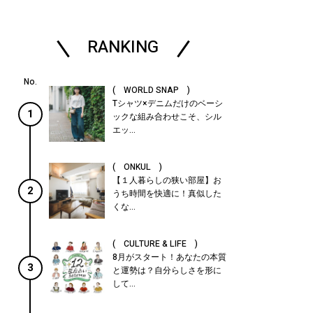
RANKING
( WORLD SNAP )
Tシャツ×デニムだけのベーシ
1
ックな組み合わせこそ、シル
エッ...
( ONKUL )
【１人暮らしの狭い部屋】お
2
うち時間を快適に！真似した
くな...
( CULTURE & LIFE )
8月がスタート！あなたの本質
3
と運勢は？自分らしさを形に
して...