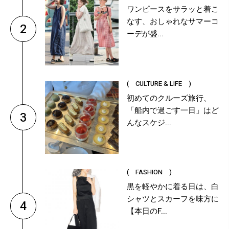
ワンピースをサラッと着こ
なす、おしゃれなサマーコ
2
ーデが盛...
( CULTURE & LIFE )
初めてのクルーズ旅行、
「船内で過ごす一日」はど
3
んなスケジ...
( FASHION )
黒を軽やかに着る日は、白
シャツとスカーフを味方に
4
【本日のF...