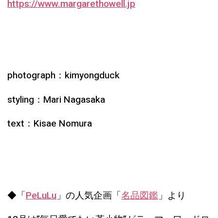
https://www.margarethowell.jp
photograph：kimyongduck
styling：Mari Nagasaka
text：Kisae Nomura
◆「
PeLuLu
」の人気企画「
名品図鑑
」より