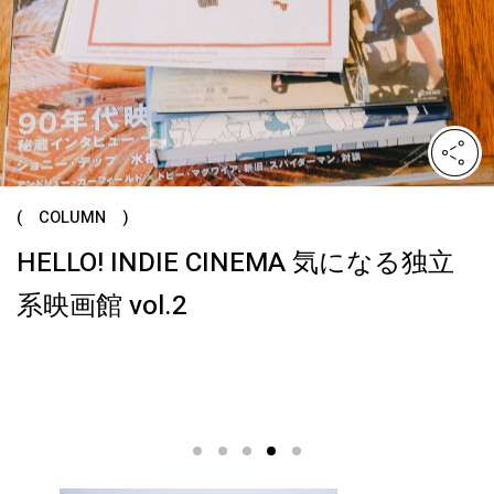
( COLUMN )
NEMA 気になる独立
【オンクル特派員企画 
vol.03】「楽園の
って揚げる手づくり
ルシンキ 生活の練習
1
2
3
4
5