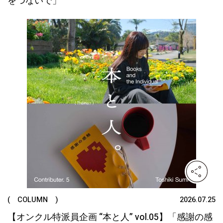
をつないで」
( COLUMN )
2026.07.25
【オンクル特派員企画 “本と人” vol.05】「感謝の感