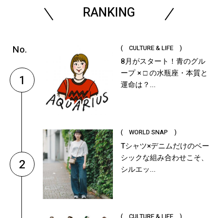
RANKING
( CULTURE & LIFE )
8月がスタート！青のグル
ープ × □ の水瓶座・本質と
1
運命は？...
( WORLD SNAP )
Tシャツ×デニムだけのベー
シックな組み合わせこそ、
2
シルエッ...
( CULTURE & LIFE )