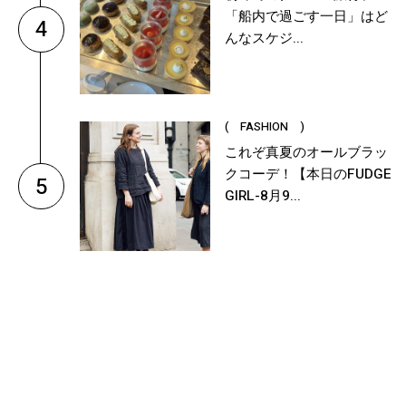
「船内で過ごす一日」はど
4
んなスケジ...
( FASHION )
これぞ真夏のオールブラッ
クコーデ！【本日のFUDGE
5
GIRL-8月9...