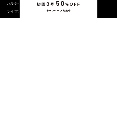
カルチャー
ライフスタイル
フード&ドリンク
コラム
週末アジア
プレイリスト
シネマサロン
前田エマの東京ぐるり
誰かの話
FORTUNE
PRESENT & EVENT
MAGAZINE
姉妹誌一覧
FROM EDITORS
新規会員登録