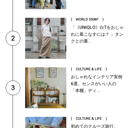
( WORLD SNAP )
「《UNIQLO》白Tをおしゃ
れに着こなすには？ 」タン
2
クとの重...
( CULTURE & LIFE )
おしゃれなインテリア実例
6選。センスがいい人の
3
「本棚」ディ...
( CULTURE & LIFE )
初めてのクルーズ旅行、