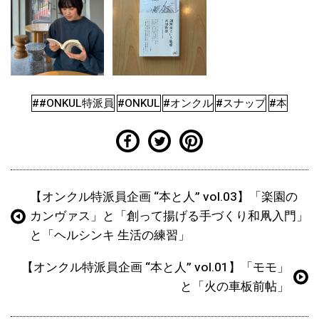
##ONKUL特派員
#ONKUL
#オンクル
#スナップ
#本
【オンクル特派員企画 “本と人” vol.03】「楽園の
カンヴァス」と「創って揚げる手づくり和凧入門」
と「ヘルシンキ 生活の練習」
【オンクル特派員企画 “本と人” vol.01】「モモ」
と「火の車板前帖」