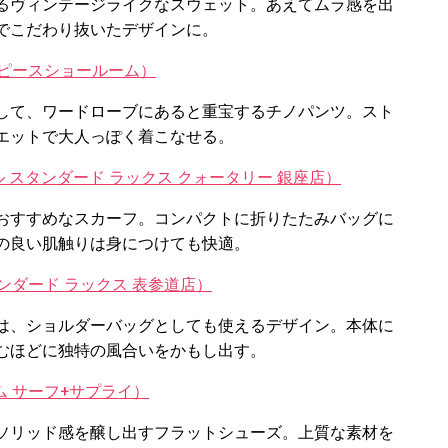
るヴィンテージライクなスウェット。あえてムラ感を出
でこだわり抜いたデザインに。
スターピースショールーム）
して、ワードローブにあると重宝するチノパンツ。スト
エットで大人っぽく着こなせる。
ーナル スタンダード ラックス クォータリー 銀座店）
おすすめなスカーフ。コンパクトに折りたたみバッグに
の良い肌触りは身につけても快適。
 スタンダード ラックス 表参道店）
は、ショルダーバッグとしても使えるデザイン。本体に
むほどに独特の風合いをかもし出す。
グリム サーフ+サプライ）
ソリッド感を醸し出すフラットシューズ。上質な素材を