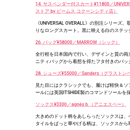
14. サスペンダー付スカート¥11800／UNIVERS
ストア by ビームス コクーンシティ店）
《UNIVERSAL OVERALL》の別注シ
りなロングスカート。黒に映える白のステッ
26. バッグ¥58000／MARROW（シック）
全行程を日本国内で行い、デザインと質の両
ニティバッグから着想を得たフタ付きのバッ
28. シューズ¥55000／Sanders（グラス
見た目にはクラシックでも、履けば軽快＆ソ
ールには英国ITSHIDE製のコマンドソール
ソックス¥3300／agnès b.（アニエスベー）
大きめのドット柄をあしらったソックスは、
タイルをぱっと華やげる柄は、ソックスから