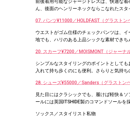
前後着用可能なジャージドレスは、快適な着
ん、後面のヘンリーネックならこなれたスタ
07. パンツ¥11000／HOLDFAST（グラス
ウエストがゴム仕様のチェックパンツは、イ
地でも、ハリのある上品シックな素材できち
20. スカーフ¥7200／MOISMONT（ジャ
シンプルなスタイリングのポイントとしても
入れて持ち歩くのにも便利。さらりと気持ち
28. シューズ¥55000／Sanders（グラス
見た目にはクラシックでも、履けば軽快＆ソ
ールには英国ITSHIDE製のコマンドソール
ソックス／スタイリスト私物