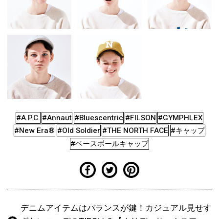
#A.P.C.
#Annaut
#Bluescentric
#FILSON
#GYMPHLEX
#New Era®
#Old Soldier
#THE NORTH FACE
#キャップ
#ベースボールキャップ
デニムアイテムはバランスが鍵！カジュアル見せす