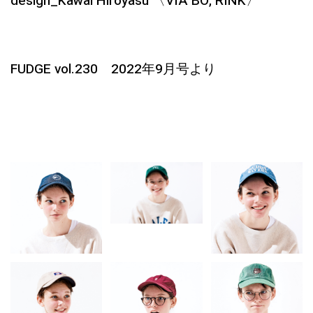
design_Kawai Hiroyasu 〈VIA BO, RINK〉
FUDGE vol.230 2022年9月号より