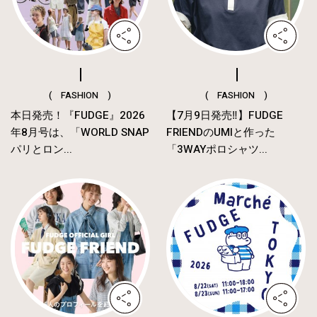
( FASHION )
( FASHION )
本日発売！『FUDGE』2026
【7月9日発売‼︎】FUDGE
年8月号は、「WORLD SNAP
FRIENDのUMIと作った
パリとロン...
「3WAYポロシャツ...