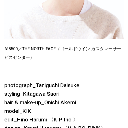
￥5500／THE NORTH FACE（ゴールドウイン カスタマーサー
ビスセンター）
photograph_Taniguchi Daisuke
styling_Kitagawa Saori
hair & make-up_Onishi Akemi
model_KIKI
edit_Hino Harumi 〈KIP Inc.〉