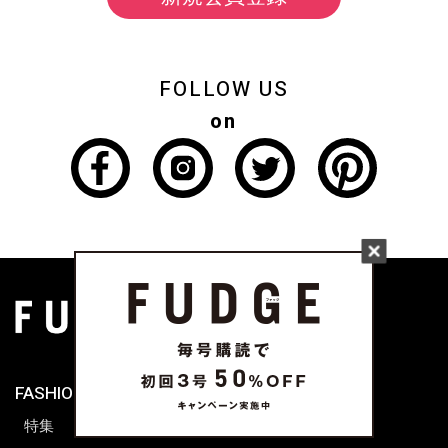
FOLLOW US
on
FASHION
FUDGE tab.
特集