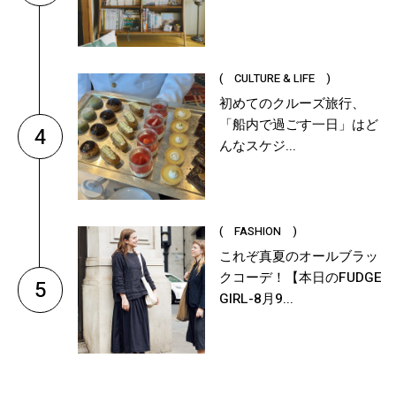
( CULTURE & LIFE )
初めてのクルーズ旅行、
「船内で過ごす一日」はど
4
んなスケジ...
( FASHION )
これぞ真夏のオールブラッ
クコーデ！【本日のFUDGE
5
GIRL-8月9...