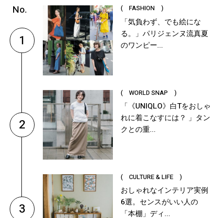
( FASHION )
「気負わず、でも絵にな
る。」パリジェンヌ流真夏
1
のワンピー...
( WORLD SNAP )
「《UNIQLO》白Tをおしゃ
れに着こなすには？ 」タン
2
クとの重...
( CULTURE & LIFE )
おしゃれなインテリア実例
6選。センスがいい人の
3
「本棚」ディ...