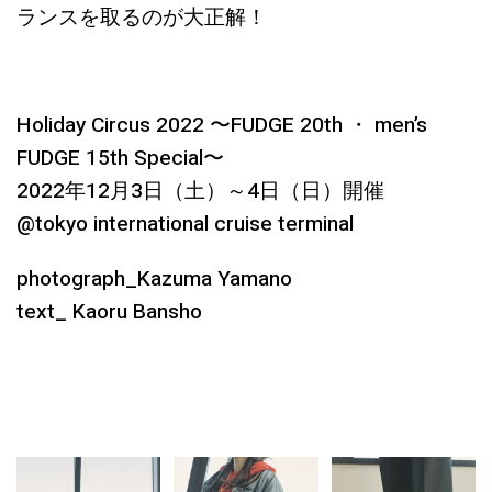
ランスを取るのが大正解！
Holiday Circus 2022 〜FUDGE 20th ・ men’s
FUDGE 15th Special〜
2022年12月3日（土）～4日（日）開催
@tokyo international cruise terminal
photograph_Kazuma Yamano
text_ Kaoru Bansho