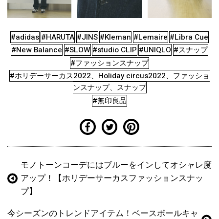
#adidas
#HARUTA
#JINS
#Kleman
#Lemaire
#Libra Cue
#New Balance
#SLOW
#studio CLIP
#UNIQLO
#スナップ
#ファッションスナップ
#ホリデーサーカス2022、Holiday circus2022、ファッショ
ンスナップ、スナップ
#無印良品
モノトーンコーデにはブルーをインしてオシャレ度
アップ！【ホリデーサーカスファッションスナッ
プ】
今シーズンのトレンドアイテム！ベースボールキャ