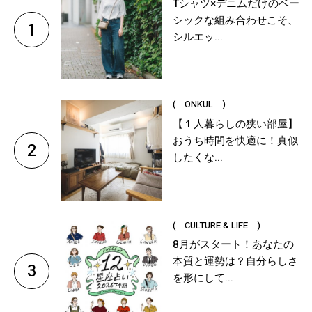
Tシャツ×デニムだけのベー
シックな組み合わせこそ、
1
シルエッ...
( ONKUL )
【１人暮らしの狭い部屋】
おうち時間を快適に！真似
2
したくな...
( CULTURE & LIFE )
8月がスタート！あなたの
本質と運勢は？自分らしさ
3
を形にして...