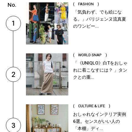
( FASHION )
「気負わず、でも絵にな
る。」パリジェンヌ流真夏
1
のワンピー...
( WORLD SNAP )
「《UNIQLO》白Tをおしゃ
れに着こなすには？ 」タン
2
クとの重...
( CULTURE & LIFE )
おしゃれなインテリア実例
6選。センスがいい人の
3
「本棚」ディ...