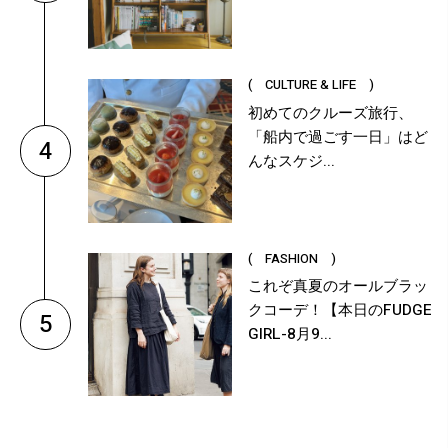
( CULTURE & LIFE )
初めてのクルーズ旅行、
「船内で過ごす一日」はど
4
んなスケジ...
( FASHION )
これぞ真夏のオールブラッ
クコーデ！【本日のFUDGE
5
GIRL-8月9...