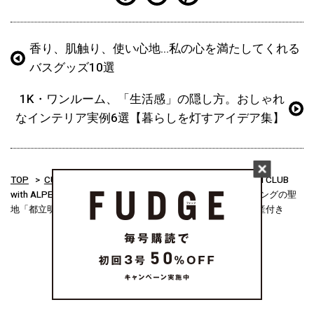
香り、肌触り、使い心地…私の心を満たしてくれる
バスグッズ10選
1K・ワンルーム、「生活感」の隠し方。おしゃれ
なインテリア実例6選【暮らしを灯すアイデア集】
TOP
CULTURE & LIFE
ライフスタイル
【FUDGE RUN CLUB
with ALPEN RUN】7月25日（土）参加者募集！東京のランニングの聖
地「都立明治公園」を拠点にナイトランを開催。嬉しいお土産付き