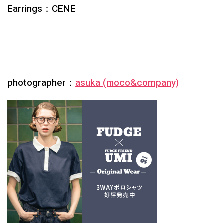
Earrings：CENE
photographer：
asuka (moco&company)