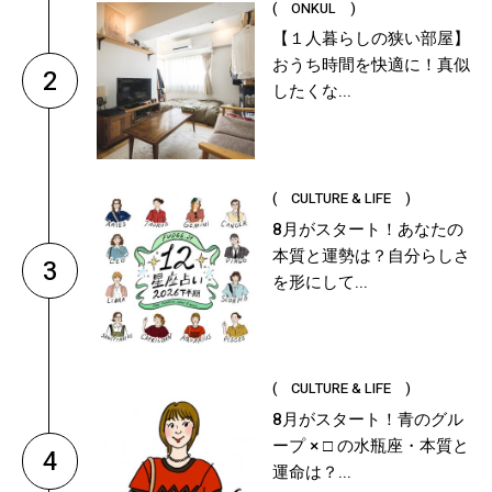
( ONKUL )
【１人暮らしの狭い部屋】
おうち時間を快適に！真似
2
したくな...
( CULTURE & LIFE )
8月がスタート！あなたの
本質と運勢は？自分らしさ
3
を形にして...
( CULTURE & LIFE )
8月がスタート！青のグル
ープ × □ の水瓶座・本質と
4
運命は？...