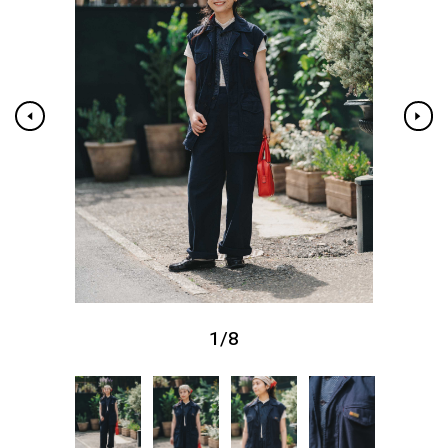
1
/
8