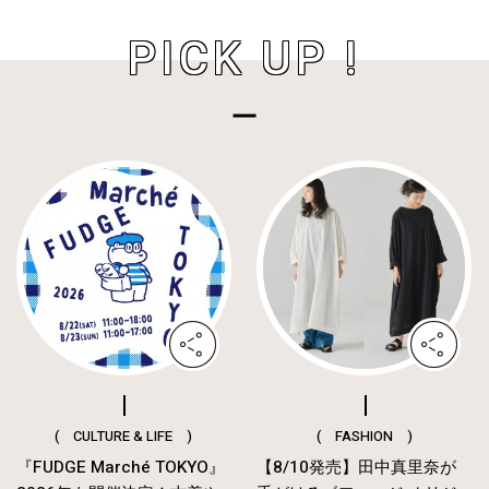
PICK UP !
( CULTURE & LIFE )
( FASHION )
『FUDGE Marché TOKYO』
【8/10発売】田中真里奈が