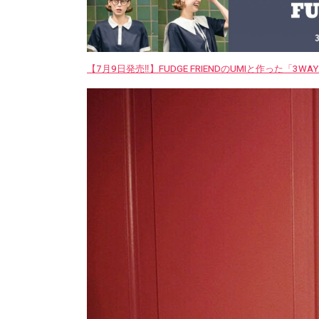
【7月9日発売‼︎】FUDGE FRIENDのUMIと作った「3