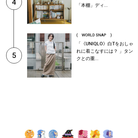
4
「本棚」ディ...
( WORLD SNAP )
「《UNIQLO》白Tをおしゃ
れに着こなすには？ 」タン
5
クとの重...