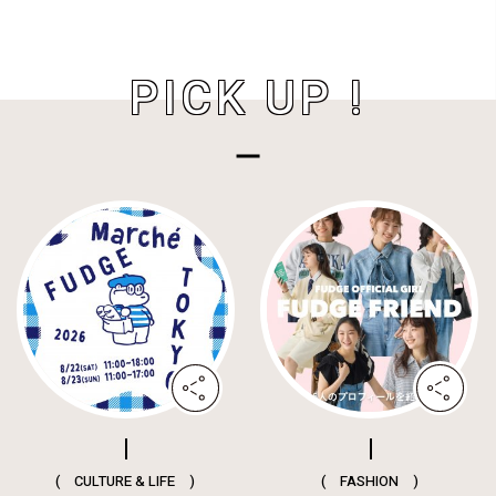
PICK UP !
( CULTURE & LIFE )
( FASHION )