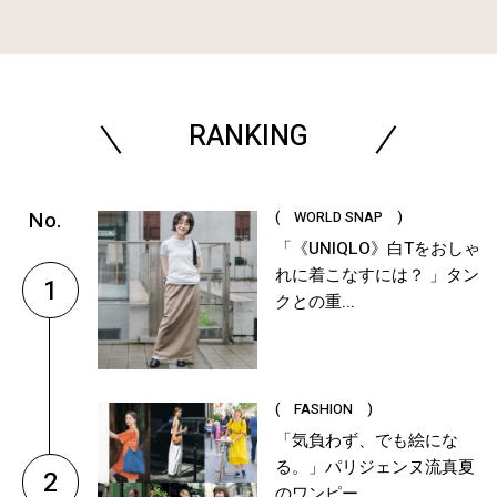
RANKING
( WORLD SNAP )
「《UNIQLO》白Tをおしゃ
れに着こなすには？ 」タン
1
クとの重...
( FASHION )
「気負わず、でも絵にな
る。」パリジェンヌ流真夏
2
のワンピー...