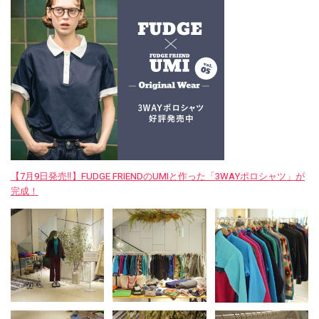
【7月9日発売‼︎】FUDGE FRIENDのUMIと作った「3WAYポロシャツ」が
完成！