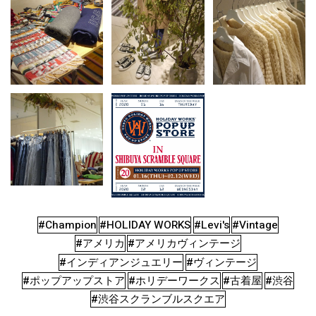
#Champion
#HOLIDAY WORKS
#Levi's
#Vintage
#アメリカ
#アメリカヴィンテージ
#インディアンジュエリー
#ヴィンテージ
#ポップアップストア
#ホリデーワークス
#古着屋
#渋谷
#渋谷スクランブルスクエア