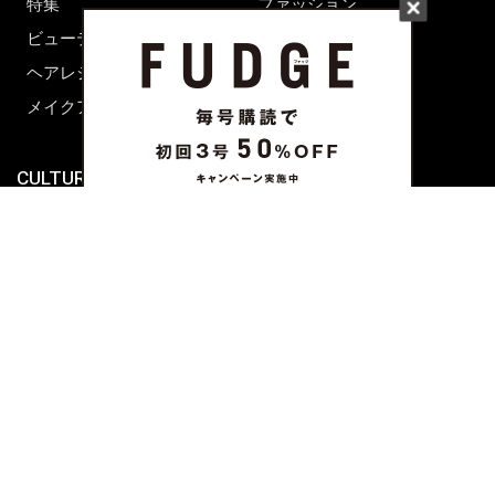
特集
ファッション
ビューティーニュース
ビューティー
ヘアレシピ ストーリーズ
レシピ
メイクアップティップス
ライフスタイル
海外生活
CULTURE & LIFE
カルチャー
ライフスタイル
フード&ドリンク
コラム
週末アジア
プレイリスト
シネマサロン
前田エマの東京ぐるり
誰かの話