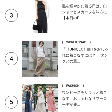
黒を軽やかに着る日は、白
シャツとスカーフを味方に
3
【本日のF...
( WORLD SNAP )
「《UNIQLO》白Tをおしゃ
れに着こなすには？ 」タン
4
クとの重...
( FASHION )
ワンピースをサラッと着こ
なす、おしゃれなサマーコ
5
ーデが盛...