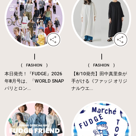
( FASHION )
( FASHION )
本日発売！『FUDGE』2026
【8/10発売】田中真里奈が
年8月号は、「WORLD SNAP
手がける《ファッジ オリジ
パリとロン...
ナルウエ...