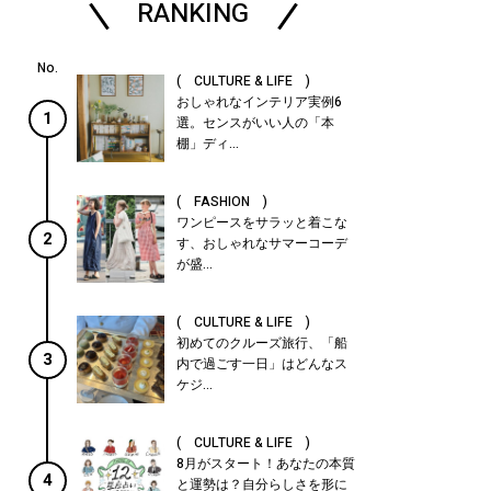
RANKING
( CULTURE & LIFE )
おしゃれなインテリア実例6
1
選。センスがいい人の「本
棚」ディ...
( FASHION )
ワンピースをサラッと着こな
2
す、おしゃれなサマーコーデ
が盛...
( CULTURE & LIFE )
初めてのクルーズ旅行、「船
3
内で過ごす一日」はどんなス
ケジ...
( CULTURE & LIFE )
8月がスタート！あなたの本質
4
と運勢は？自分らしさを形に