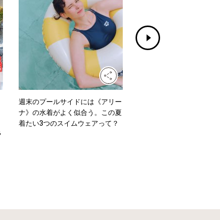
週末のプールサイドには《アリー
水洗いもできる！《グッド
ナ》の水着がよく似合う。この夏
ズ イッセイ ミヤケ》のニ
着たい3つのスイムウェアって？
ッグ「MOKKO KNOT」
ラ
よう。