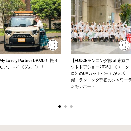
My Lovely Partner DAMD！ 撮り
【FUDGEランニング部 at 東京ア
たい、マイ《ダムド》！
ウトドアショー2026】《ユニク
ロ》のUVカットパーカが大活
躍！ランニング部初のシャワー
ンをレポート
1
2
3