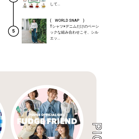
して...
( WORLD SNAP )
Tシャツ×デニムだけのベーシ
5
ックな組み合わせこそ、シル
エッ...