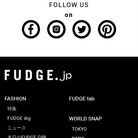
FOLLOW US
on
FASHION
FUDGE tab.
特集
FUDGE dig.
WORLD SNAP
ニュース
TOKYO
本日のFUDGE GIRL