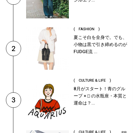
シルエッ...
( FASHION )
夏こそ白を全身で。でも、
小物は黒で引き締めるのが
2
FUDGE流 ...
( CULTURE & LIFE )
8月がスタート！青のグル
ープ × □ の水瓶座・本質と
3
運命は？...
( CULTURE & LIFE )