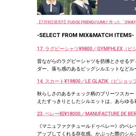
【7月9日発売‼︎】FUDGE FRIENDのUMIと作った「3
-SELECT FROM MIX&MATCH ITEMS-
17. ラグビーシャツ¥9800／GYMPHLEX（
昔ながらのラグビーシャツを彷彿とさせるデ
ダー、落ち感のあるビッグシルエットなどル
14. スカート¥19800／LE GLAZIK（ビショッ
秋らしさのあるチェック柄のプリーツスカー
えたすっきりとしたシルエットは、あらゆる
23. ベレー帽¥18000／MANUFACTURE D
《マニュファクチュールドゥベレー》のベレ
アップしてくれる存在感。かぶった際のシル