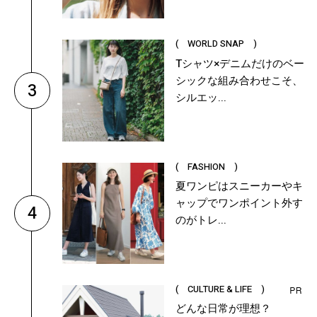
( WORLD SNAP )
Tシャツ×デニムだけのベー
シックな組み合わせこそ、
3
シルエッ...
( FASHION )
夏ワンピはスニーカーやキ
ャップでワンポイント外す
4
のがトレ...
( CULTURE & LIFE )
どんな日常が理想？