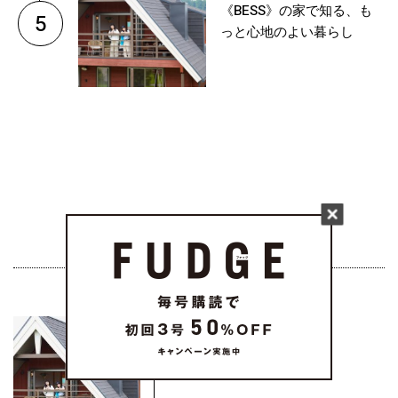
《BESS》の家で知る、も
5
っと心地のよい暮らし
FUDGE CHOICE
どんな日常が理想？
《BESS》...