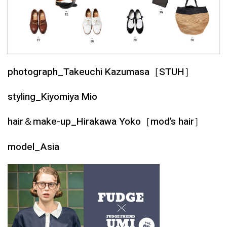
photograph_Takeuchi Kazumasa［STUH］
styling_Kiyomiya Mio
hair＆make-up_Hirakawa Yoko［mod’s hair］
model_Asia