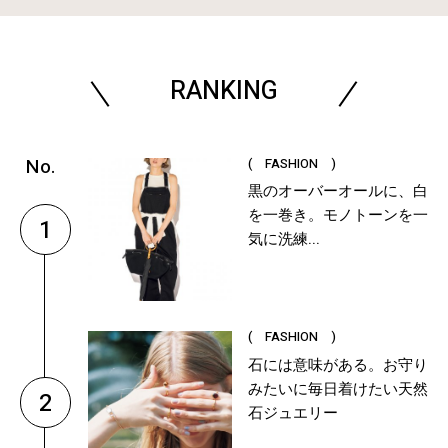
RANKING
( FASHION )
黒のオーバーオールに、白
を一巻き。モノトーンを一
1
気に洗練...
( FASHION )
石には意味がある。お守り
みたいに毎日着けたい天然
2
石ジュエリー