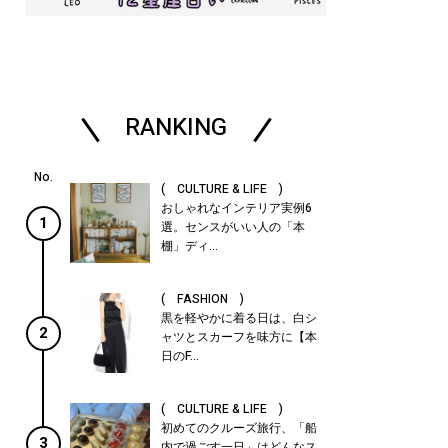
RANKING
( CULTURE & LIFE )
おしゃれなインテリア実例6
1
選。センスがいい人の「本
棚」ディ...
( FASHION )
黒を軽やかに着る日は、白シ
2
ャツとスカーフを味方に【本
日のF...
( CULTURE & LIFE )
初めてのクルーズ旅行、「船
3
内で過ごす一日」はどんなス