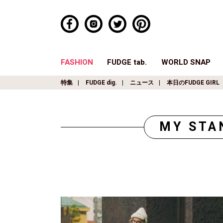
FASHION
FUDGE tab.
WORLD SNAP
特集
FUDGE dig.
ニュース
本日のFUDGE GIRL
MY STA