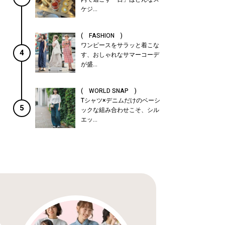
ケジ...
( FASHION )
ワンピースをサラッと着こな
4
す、おしゃれなサマーコーデ
が盛...
( WORLD SNAP )
Tシャツ×デニムだけのベーシ
5
ックな組み合わせこそ、シル
エッ...