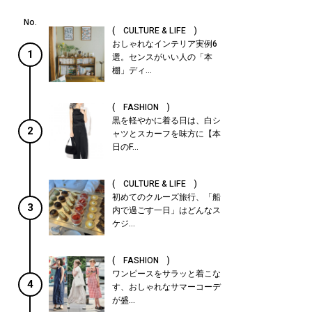
( CULTURE & LIFE )
おしゃれなインテリア実例6
1
選。センスがいい人の「本
棚」ディ...
( FASHION )
黒を軽やかに着る日は、白シ
2
ャツとスカーフを味方に【本
日のF...
( CULTURE & LIFE )
初めてのクルーズ旅行、「船
3
内で過ごす一日」はどんなス
ケジ...
( FASHION )
ワンピースをサラッと着こな
4
す、おしゃれなサマーコーデ
が盛...