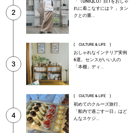
「《UNIQLO》白Tをおしゃ
れに着こなすには？ 」タン
2
クとの重...
( CULTURE & LIFE )
おしゃれなインテリア実例
6選。センスがいい人の
3
「本棚」ディ...
( CULTURE & LIFE )
初めてのクルーズ旅行、
「船内で過ごす一日」はど
4
んなスケジ...