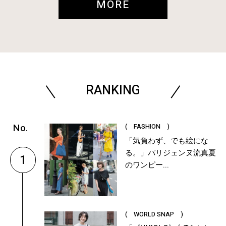
MORE
RANKING
( FASHION )
「気負わず、でも絵にな
る。」パリジェンヌ流真夏
1
のワンピー...
( WORLD SNAP )