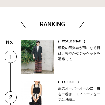
RANKING
( WORLD SNAP )
朝晩の気温差が気になる日
は、軽やかなジャケットを
1
羽織って...
( FASHION )
黒のオーバーオールに、白
を一巻き。モノトーンを一
2
気に洗練...