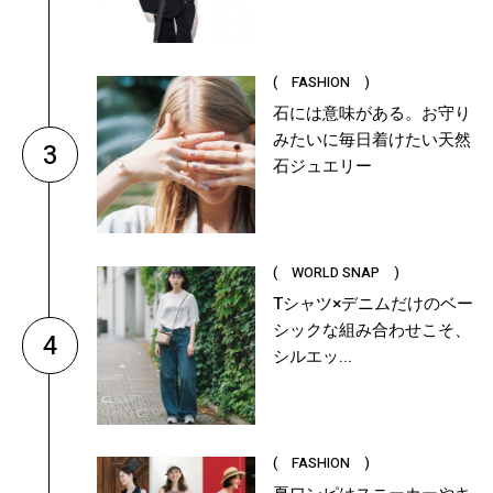
( FASHION )
石には意味がある。お守り
みたいに毎日着けたい天然
3
石ジュエリー
( WORLD SNAP )
Tシャツ×デニムだけのベー
シックな組み合わせこそ、
4
シルエッ...
( FASHION )