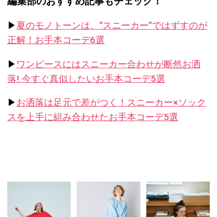
編集部のおすすめ記事もチェック！
▶︎
夏のモノトーンは、“スニーカー”ではずすのが
正解！お手本コーデ6選
▶︎
ワンピースにはスニーカー合わせが断然お洒
落! 今すぐ真似したいお手本コーデ5選
▶︎
お洒落は足元で差がつく！スニーカー×ソック
スを上手に組み合わせたお手本コーデ5選