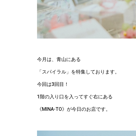
今月は、
青山にある
「スパイラル」
を特集しております。
今回は
3
回目！
1
階
の
入り口を入ってすぐ右に
ある
《
MINA-TO》
が
今日のお店です。