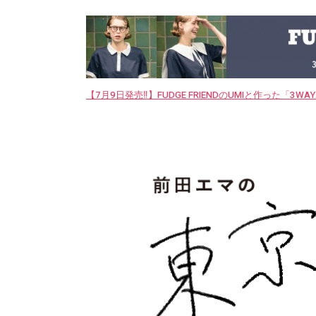
【7月9日発売‼︎】FUDGE FRIENDのUMIと作った「3