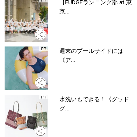
【FUDGEランニング部 at 東
京...
週末のプールサイドには
《ア...
水洗いもできる！《グッド
グ...