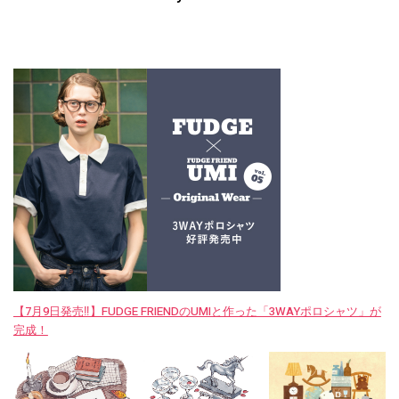
【7月9日発売‼︎】FUDGE FRIENDのUMIと作った「3WAYポロシャツ」が
完成！