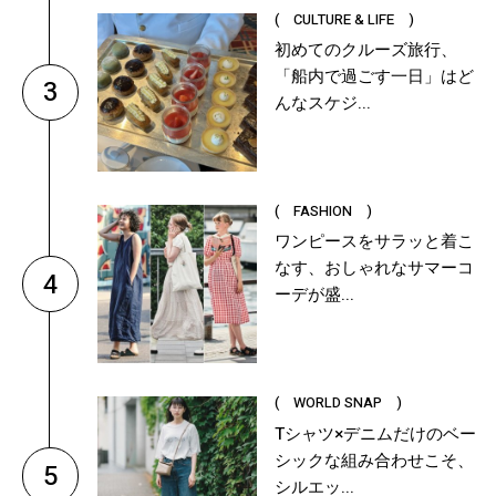
( CULTURE & LIFE )
初めてのクルーズ旅行、
「船内で過ごす一日」はど
3
んなスケジ...
( FASHION )
ワンピースをサラッと着こ
なす、おしゃれなサマーコ
4
ーデが盛...
( WORLD SNAP )
Tシャツ×デニムだけのベー
シックな組み合わせこそ、
5
シルエッ...