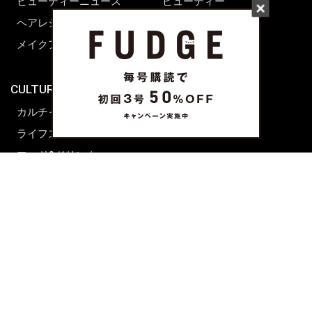
ビューティーニュース
ビューティー
ヘアレシピ ストーリーズ
レシピ
メイクアップティップス
ライフスタイル
海外生活
CULTURE & LIFE
カルチャー
ライフスタイル
フード&ドリンク
コラム
週末アジア
プレイリスト
シネマサロン
前田エマの東京ぐるり
誰かの話