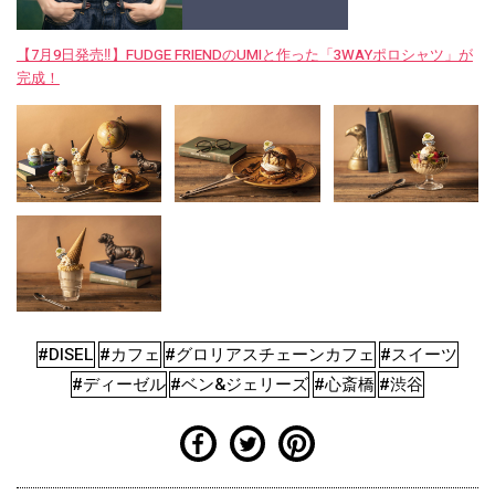
【7月9日発売‼︎】FUDGE FRIENDのUMIと作った「3WAYポロシャツ」が
完成！
#DISEL
#カフェ
#グロリアスチェーンカフェ
#スイーツ
#ディーゼル
#ベン&ジェリーズ
#心斎橋
#渋谷