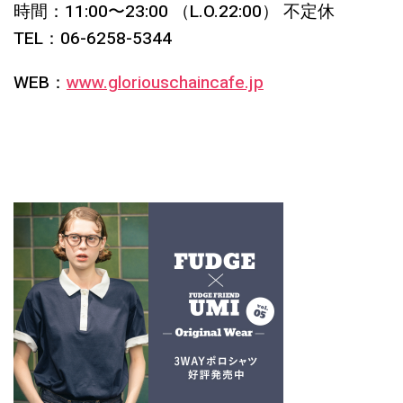
時間：11:00〜23:00 （L.O.22:00） 不定休
TEL：06-6258-5344
WEB：
www.gloriouschaincafe.jp