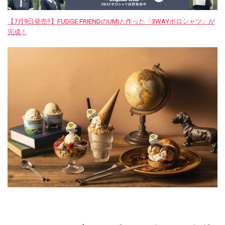
【7月9日発売‼︎】FUDGE FRIENDのUMIと作った「3WAYポロシャツ」が
完成！