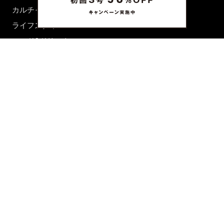
カルチャー
ライフスタイル
フード&ドリンク
コラム
週末アジア
プレイリスト
シネマサロン
前田エマの東京ぐるり
誰かの話
FORTUNE
PRESENT & EVENT