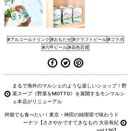
#アルコールドリンク
#おもたせ
#クラフトビール
#コラボ
#六甲ビール
#花色百貨
まるで海外のマルシェのような楽しいショップ！野
菜スープ《野菜をMOTTO》を展開するモンマルシ
ェ本店がリニューアル
何個でも食べたい！東京・神田の純喫茶で味わうド
ーナツ【ささやかですてきなもの 大谷有紀
vol.130】