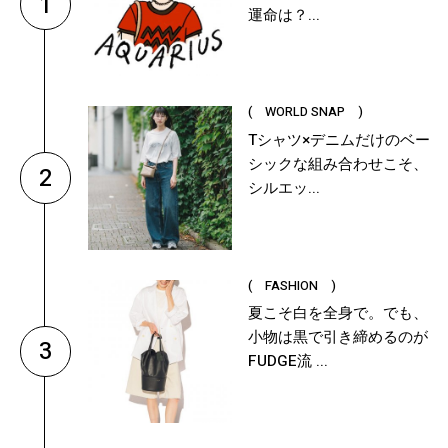
1
運命は？...
( WORLD SNAP )
Tシャツ×デニムだけのベー
シックな組み合わせこそ、
2
シルエッ...
( FASHION )
夏こそ白を全身で。でも、
小物は黒で引き締めるのが
3
FUDGE流 ...