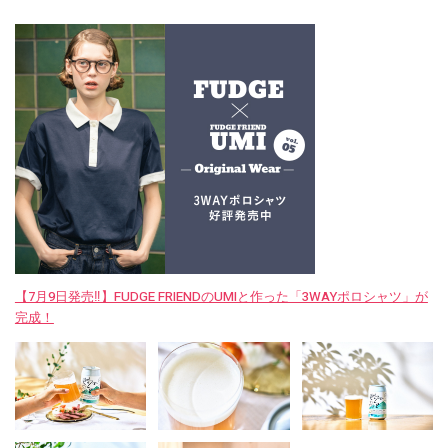
【7月9日発売‼︎】FUDGE FRIENDのUMIと作った「3WAYポロシャツ」が
完成！