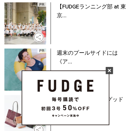
【FUDGEランニング部 at 東
京...
週末のプールサイドには
《ア...
水洗いもできる！《グッド
グ...