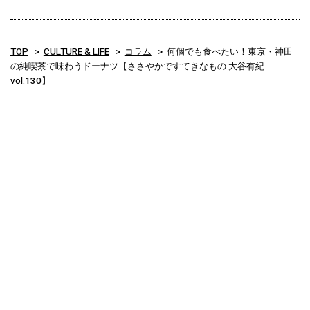
TOP
CULTURE & LIFE
コラム
何個でも食べたい！東京・神田
の純喫茶で味わうドーナツ【ささやかですてきなもの 大谷有紀
vol.130】