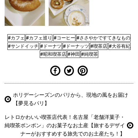
#カフェ
#カフェ巡り
#コーヒー
#ささやかですてきなもの
#サンドイッチ
#ドーナツ
#ドーナッツ
#喫茶店
#大谷有紀
#昭和喫茶店
#神田
#純喫茶
ホリデーシーズンのパリから、現地の風をお届け
【夢見るパリ】
レトロかわいい喫茶店代表！名古屋「老舗洋菓子・
純喫茶ボンボン」のお菓子なお土産【旅するデザイ
ナーがおすすめする旅先でのお土産たち！】