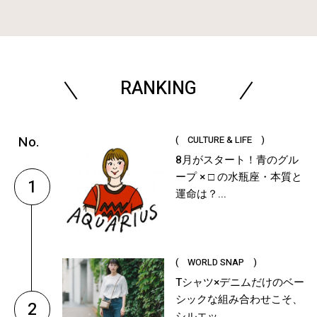
RANKING
( CULTURE & LIFE )
8月がスタート！青のグル
ープ × □ の水瓶座・本質と
1
運命は？...
( WORLD SNAP )
Tシャツ×デニムだけのベー
シックな組み合わせこそ、
2
シルエッ...