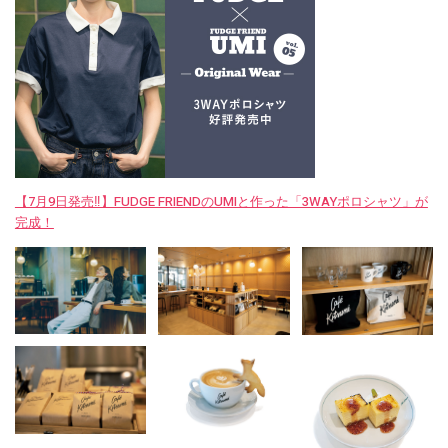
【7月9日発売‼︎】FUDGE FRIENDのUMIと作った「3WAYポロシャツ」が
完成！