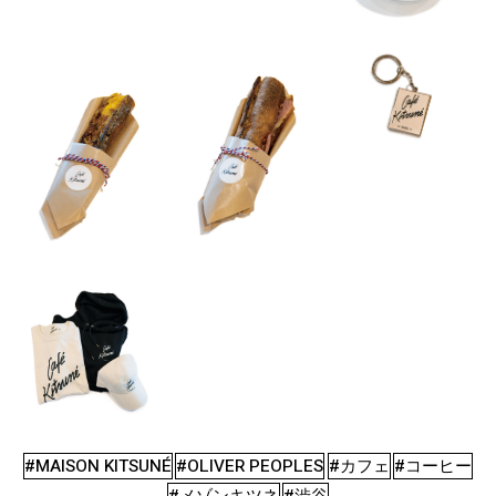
#MAISON KITSUNÉ
#OLIVER PEOPLES
#カフェ
#コーヒー
#メゾンキツネ
#渋谷