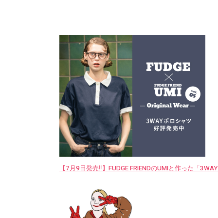
【7月9日発売‼︎】FUDGE FRIENDのUMIと作った「3