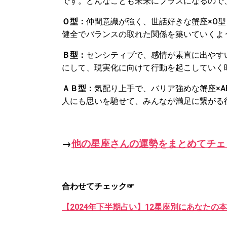
です。どんなことも未来にプラスになるので
Ｏ型：
仲間意識が強く、世話好きな蟹座
×O
型
健全でバランスの取れた関係を築いていくよ
Ｂ型：
センシティブで、
感情が素直に出やす
にして、現実化に向けて行動を起こしていく
ＡＢ型：
気配り上手で、バリア強めな蟹座
×A
人にも思いを馳せて、みんなが満足に繋がる
→
他の星座さんの運勢をまとめてチェ
合わせてチェック☞
【2024年下半期占い】12星座別にあなたの