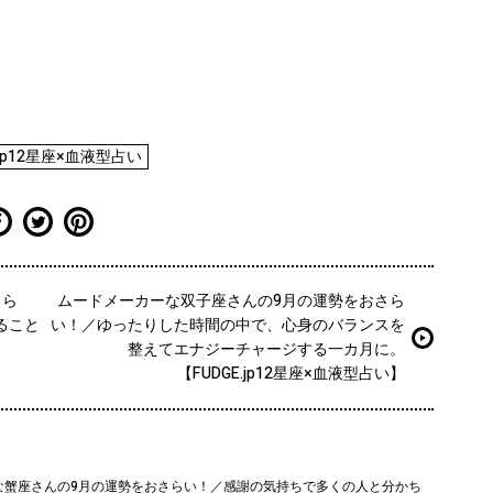
.jp12星座×血液型占い
さら
ムードメーカーな双子座さんの9月の運勢をおさら
ること
い！／ゆったりした時間の中で、心身のバランスを
整えてエナジーチャージする一カ月に。
【FUDGE.jp12星座×血液型占い】
な蟹座さんの9月の運勢をおさらい！／感謝の気持ちで多くの人と分かち