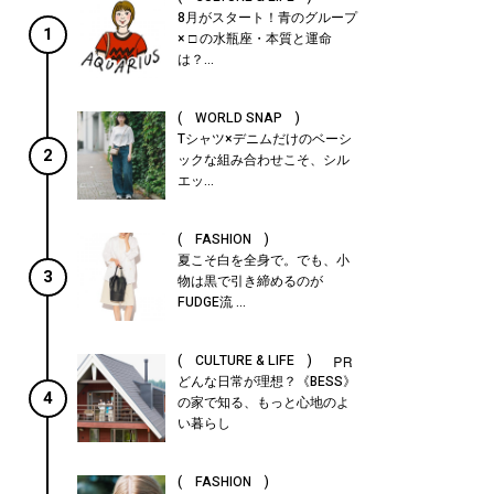
8月がスタート！青のグループ
1
× □ の水瓶座・本質と運命
は？...
( WORLD SNAP )
Tシャツ×デニムだけのベーシ
2
ックな組み合わせこそ、シル
エッ...
( FASHION )
夏こそ白を全身で。でも、小
3
物は黒で引き締めるのが
FUDGE流 ...
( CULTURE & LIFE )
どんな日常が理想？《BESS》
4
の家で知る、もっと心地のよ
い暮らし
( FASHION )