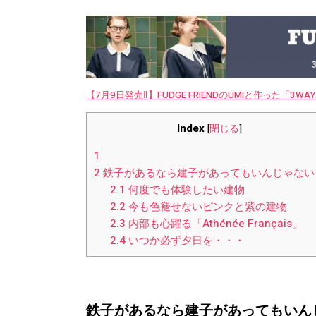
【7月9日発売‼︎】FUDGE FRIENDのUMIと作った「3
Index
[
閉じる
]
1
2
鉄子があるなら建子があってもいんじゃない
2.1
何度でも体験したい建物
2.2
今も色褪せないピンクと紫の建物
2.3
内部も心躍る「Athénée Français」
2.4
いつか必ず夕日を・・・
鉄子があるなら建子があってもいん