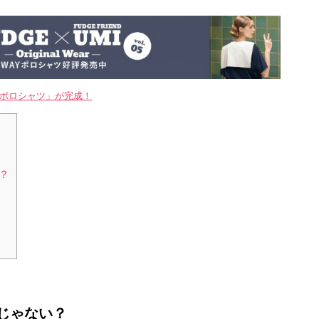
WAYポロシャツ」が完成！
？
じゃない？