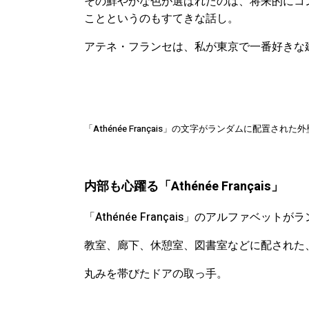
その鮮やかな色が選ばれたのは、将来的にコ
ことというのもすてきな話し。
アテネ・フランセは、私が東京で一番好きな
「Athénée Français」の文字がランダムに配置された
内部も心躍る「Athénée Français」
「Athénée Français」のアルファベ
教室、廊下、休憩室、図書室などに配された
丸みを帯びたドアの取っ手。