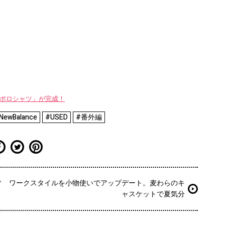
WAYポロシャツ」が完成！
NewBalance
#USED
#番外編
ツ
ワークスタイルを小物使いでアップデート。麦わらのキ
ャスケットで夏気分