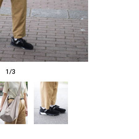
1
/
3