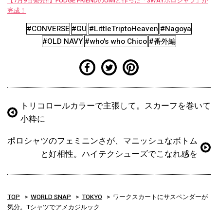
【7月9日発売‼︎】FUDGE FRIENDのUMIと作った「3WAYポロシャツ」が
完成！
#CONVERSE
#GU
#LittleTriptoHeaven
#Nagoya
#OLD NAVY
#who's who Chico
#番外編
トリコロールカラーで主張して。スカーフを巻いて
小粋に
ポロシャツのフェミニンさが、マニッシュなボトム
と好相性。ハイテクシューズでこなれ感を
TOP
WORLD SNAP
TOKYO
ワークスカートにサスペンダーが
気分。Tシャツでアメカジルック