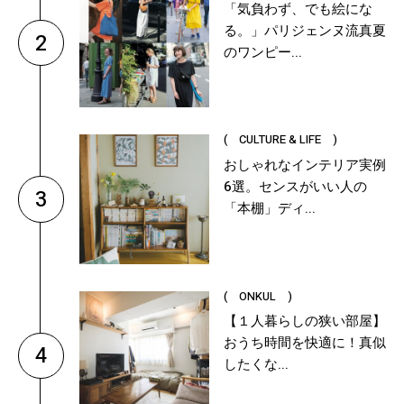
「気負わず、でも絵にな
る。」パリジェンヌ流真夏
2
のワンピー...
( CULTURE & LIFE )
おしゃれなインテリア実例
6選。センスがいい人の
3
「本棚」ディ...
( ONKUL )
【１人暮らしの狭い部屋】
おうち時間を快適に！真似
4
したくな...