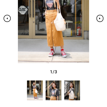
1
/
3