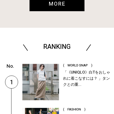
MORE
RANKING
( WORLD SNAP )
「《UNIQLO》白Tをおしゃ
れに着こなすには？ 」タン
1
クとの重...
( FASHION )