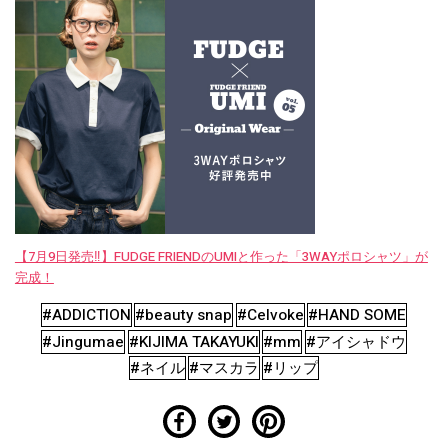
【7月9日発売‼︎】FUDGE FRIENDのUMIと作った「3WAYポロシャツ」が
完成！
#ADDICTION
#beauty snap
#Celvoke
#HAND SOME
#Jingumae
#KIJIMA TAKAYUKI
#mm
#アイシャドウ
#ネイル
#マスカラ
#リップ