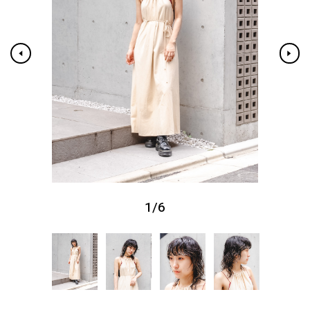
1
/
6