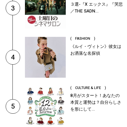
３選-『X エックス』『哭悲
3
／THE SADN...
( FASHION )
《ルイ・ヴィトン》彼女は
お洒落な名探偵
4
( CULTURE & LIFE )
8月がスタート！あなたの
本質と運勢は？自分らしさ
5
を形にして...