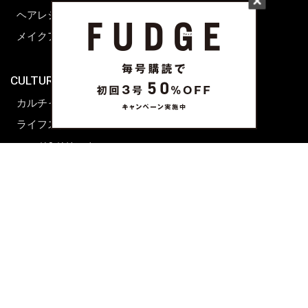
ヘアレシピ ストーリーズ
レシピ
メイクアップティップス
ライフスタイル
海外生活
CULTURE & LIFE
カルチャー
ライフスタイル
フード&ドリンク
コラム
週末アジア
プレイリスト
シネマサロン
前田エマの東京ぐるり
誰かの話