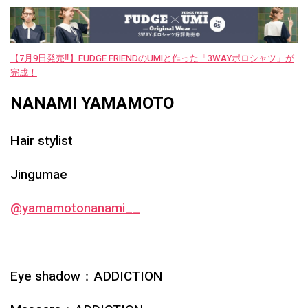
【7月9日発売‼︎】FUDGE FRIENDのUMIと作った「3WAYポロシャツ」が
完成！
NANAMI YAMAMOTO
Hair stylist
Jingumae
@yamamotonanami__
Eye shadow：ADDICTION