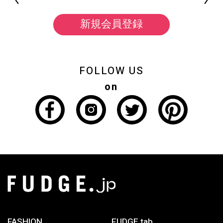
新規会員登録
FOLLOW US
on
FASHION
FUDGE tab.