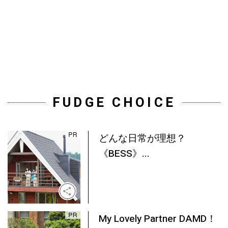
FUDGE CHOICE
どんな日常が理想？
《BESS》...
My Lovely Partner DAMD！