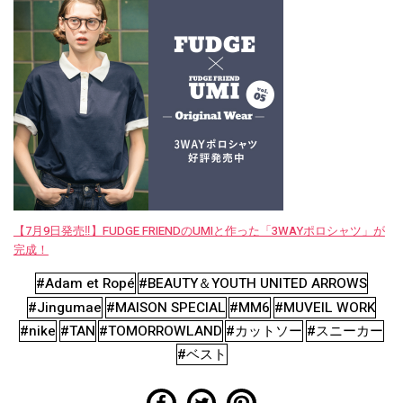
【7月9日発売‼︎】FUDGE FRIENDのUMIと作った「3WAYポロシャツ」が
完成！
#Adam et Ropé
#BEAUTY＆YOUTH UNITED ARROWS
#Jingumae
#MAISON SPECIAL
#MM6
#MUVEIL WORK
#nike
#TAN
#TOMORROWLAND
#カットソー
#スニーカー
#ベスト