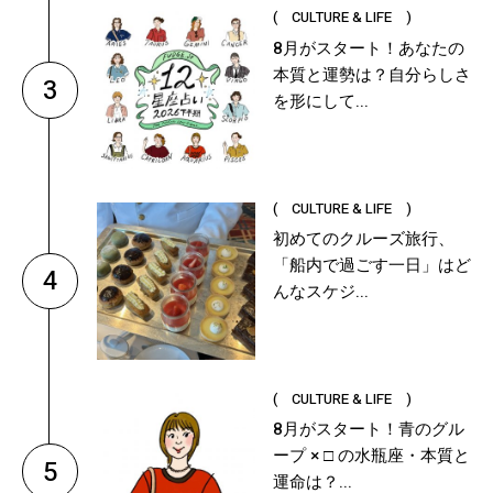
( CULTURE & LIFE )
8月がスタート！あなたの
本質と運勢は？自分らしさ
3
を形にして...
( CULTURE & LIFE )
初めてのクルーズ旅行、
「船内で過ごす一日」はど
4
んなスケジ...
( CULTURE & LIFE )
8月がスタート！青のグル
ープ × □ の水瓶座・本質と
5
運命は？...