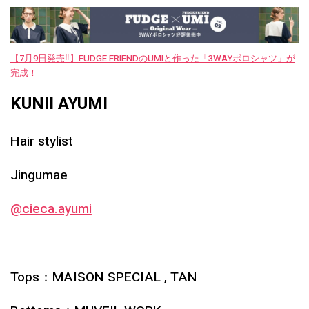
【7月9日発売‼︎】FUDGE FRIENDのUMIと作った「3WAYポロシャツ」が
完成！
KUNII AYUMI
Hair stylist
Jingumae
@cieca.ayumi
Tops：MAISON SPECIAL , TAN