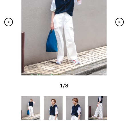
1
/
8