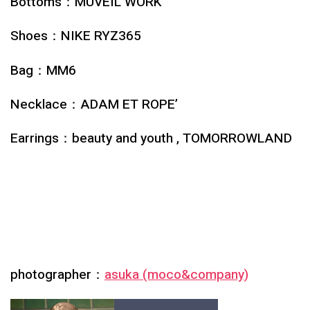
Bottoms：MUVEIL WORK
Shoes：NIKE RYZ365
Bag：MM6
Necklace：ADAM ET ROPE’
Earrings：beauty and youth , TOMORROWLAND
photographer：
asuka (moco&company)