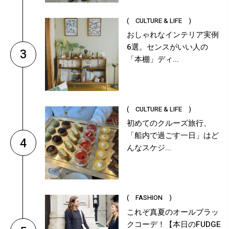
( CULTURE & LIFE )
おしゃれなインテリア実例
6選。センスがいい人の
3
「本棚」ディ...
( CULTURE & LIFE )
初めてのクルーズ旅行、
「船内で過ごす一日」はど
4
んなスケジ...
( FASHION )
これぞ真夏のオールブラッ
クコーデ！【本日のFUDGE