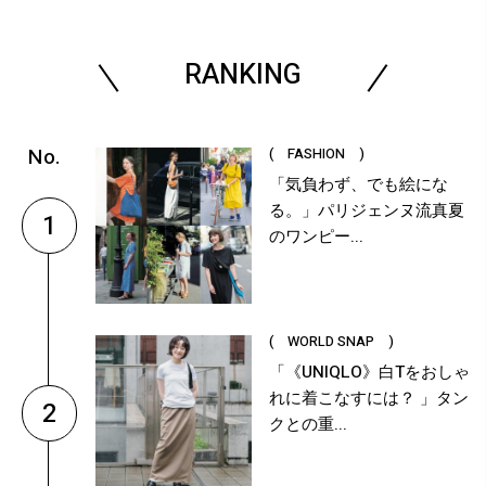
RANKING
( FASHION )
「気負わず、でも絵にな
る。」パリジェンヌ流真夏
1
のワンピー...
( WORLD SNAP )
「《UNIQLO》白Tをおしゃ
れに着こなすには？ 」タン
2
クとの重...