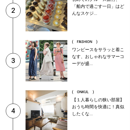
「船内で過ごす一日」はど
2
んなスケジ...
( FASHION )
ワンピースをサラッと着こ
なす、おしゃれなサマーコ
3
ーデが盛...
( ONKUL )
【１人暮らしの狭い部屋】
おうち時間を快適に！真似
4
したくな...