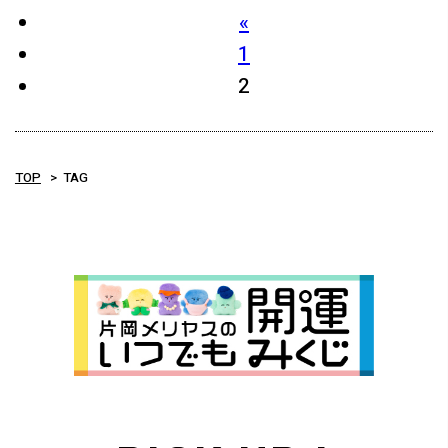
«
1
2
TOP
TAG